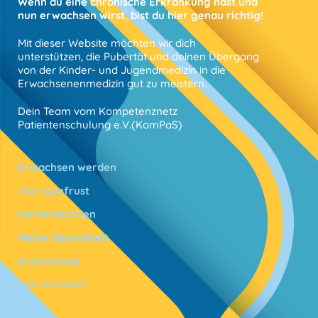
Wenn du eine chronische Erkrankung hast und
nun erwachsen wirst, bist du hier genau richtig!
Mit dieser Website möchten wir dich
unterstützen, die Pubertät und deinen Übergang
von der Kinder- und Jugendmedizin in die
Erwachsenenmedizin gut zu meistern.
Dein Team vom Kompetenznetz
Patientenschulung e.V.(KomPaS)
Erwachsen werden
Therapiefrust
Herzenssachen
Meine Gesundheit
Arztwechsel
Karrierestart